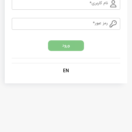
نام کاربری*
رمز عبور*
ورود
EN